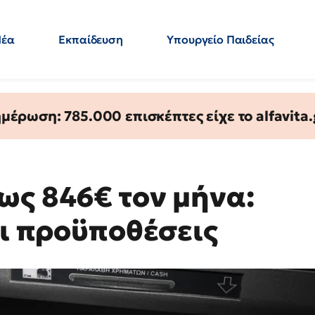
Νέα
Εκπαίδευση
Υπουργείο Παιδείας
 Εκπαιδευτικών
Μεταπτυχιακά
Πολιτική
Κόσμος
- Απαντήσεις
έρωση: 785.000 επισκέπτες είχε το alfavita.
ως 846€ τον μήνα:
οι προϋποθέσεις