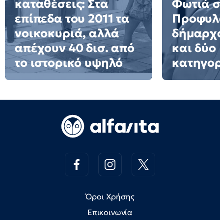
καταθέσεις: Στα
Φωτιά σ
επίπεδα του 2011 τα
Προφυλ
νοικοκυριά, αλλά
δήμαρχο
απέχουν 40 δισ. από
και δύο
το ιστορικό υψηλό
κατηγο
Όροι Χρήσης
Επικοινωνία