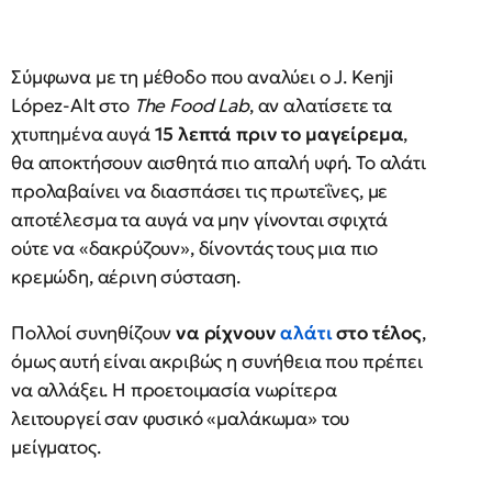
Σύμφωνα με τη μέθοδο που αναλύει ο J. Kenji
López-Alt στο
The Food Lab
, αν αλατίσετε τα
χτυπημένα αυγά
15 λεπτά πριν το μαγείρεμα
,
θα αποκτήσουν αισθητά πιο απαλή υφή. Το αλάτι
προλαβαίνει να διασπάσει τις πρωτεΐνες, με
αποτέλεσμα τα αυγά να μην γίνονται σφιχτά
ούτε να «δακρύζουν», δίνοντάς τους μια πιο
κρεμώδη, αέρινη σύσταση.
Πολλοί συνηθίζουν
να ρίχνουν
αλάτι
στο τέλος
,
όμως αυτή είναι ακριβώς η συνήθεια που πρέπει
να αλλάξει. Η προετοιμασία νωρίτερα
λειτουργεί σαν φυσικό «μαλάκωμα» του
μείγματος.