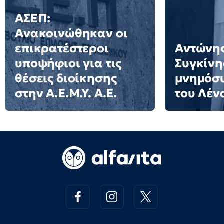
ΑΣΕΠ:
Ανακοινώθηκαν οι
επικρατέστεροι
Αντώνης
υποψήφιοι για τις
Συγκίνη
θέσεις διοίκησης
μνημόσυ
στην Α.Ε.Μ.Υ. Α.Ε.
του Λέν