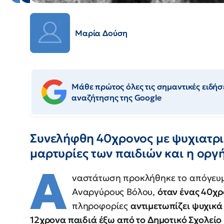
Μαρία Δούση
Μάθε πρώτος όλες τις σημαντικές ειδήσε
αναζήτησης της Google
Συνελήφθη 40χρονος με ψυχιατρι
μαρτυρίες των παιδιών και η οργ
Α
ναστάτωση προκλήθηκε το απόγευμα
Αναργύρους Βόλου,
όταν ένας 40χ
πληροφορίες
αντιμετωπίζει ψυχικά
12χρονα παιδιά έξω από το Δημοτικό Σχολείο