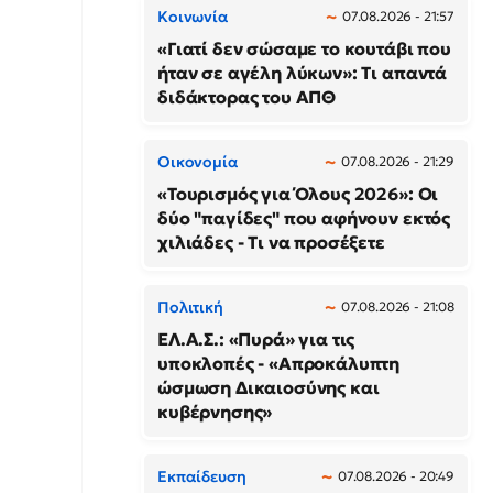
Κοινωνία
07.08.2026 - 21:57
«Γιατί δεν σώσαμε το κουτάβι που
ήταν σε αγέλη λύκων»: Τι απαντά
διδάκτορας του ΑΠΘ
Οικονομία
07.08.2026 - 21:29
«Τουρισμός για Όλους 2026»: Οι
δύο "παγίδες" που αφήνουν εκτός
χιλιάδες - Τι να προσέξετε
Πολιτική
07.08.2026 - 21:08
ΕΛ.Α.Σ.: «Πυρά» για τις
υποκλοπές - «Απροκάλυπτη
ώσμωση Δικαιοσύνης και
κυβέρνησης»
Εκπαίδευση
07.08.2026 - 20:49