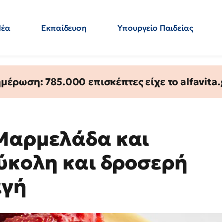
Νέα
Εκπαίδευση
Υπουργείο Παιδείας
 Εκπαιδευτικών
Μεταπτυχιακά
Πολιτική
Κόσμος
- Απαντήσεις
έρωση: 785.000 επισκέπτες είχε το alfavita.
 Μαρμελάδα και
εύκολη και δροσερή
αγή