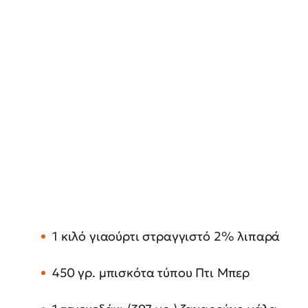
1 κιλό γιαούρτι στραγγιστό 2% λιπαρά
450 γρ. μπισκότα τύπου Πτι Μπερ