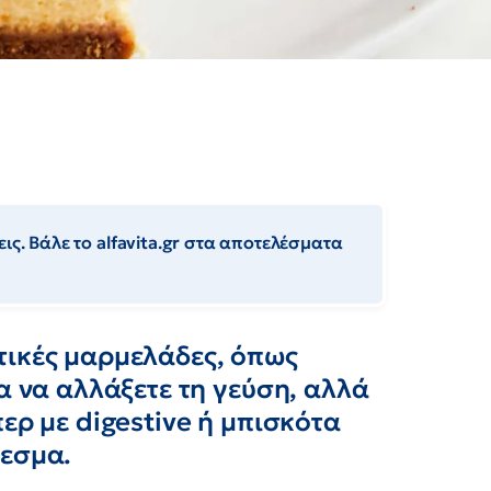
ις. Βάλε το alfavita.gr στα αποτελέσματα
τικές μαρμελάδες, όπως
α να αλλάξετε τη γεύση, αλλά
ερ με digestive ή μπισκότα
λεσμα.