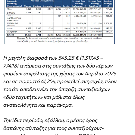
Η μεγάλη διαφορά των 543,25 € (1.317,43 –
774,18) ανάμεσα στις συντάξεις των δύο κύριων
φορέων ασφάλισης της χώρας τον Απρίλιο 2025
και σε ποσοστό 41,2%, προκαλεί ανησυχία, πλην
του ότι αποδεικνύει την ύπαρξη συνταξιούχων
«δύο ταχυτήτων» και μάλιστα όλως
αναιτιολόγητα και παράνομα.
Την ίδια περίοδο, εξάλλου, ο μέσος όρος
δαπάνης σύνταξης για τους συνταξιούχους-