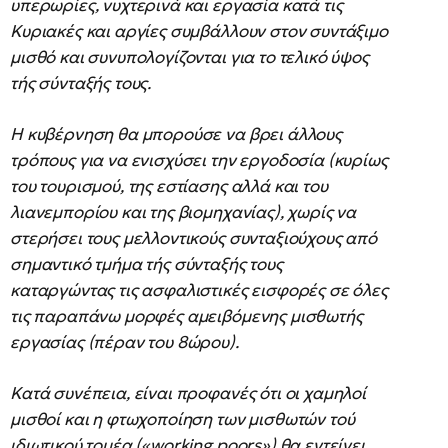
υπερωρίες, νυχτερινά και εργασία κατά τις
Κυριακές και αργίες συμβάλλουν στον συντάξιμο
μισθό και συνυπολογίζονται για το τελικό ύψος
τής σύνταξής τους.
Η κυβέρνηση θα μπορούσε να βρει άλλους
τρόπους για να ενισχύσει την εργοδοσία (κυρίως
του τουρισμού, της εστίασης αλλά και του
λιανεμπορίου και της βιομηχανίας), χωρίς να
στερήσει τους μελλοντικούς συνταξιούχους από
σημαντικό τμήμα τής σύνταξής τους
καταργώντας τις ασφαλιστικές εισφορές σε όλες
τις παραπάνω μορφές αμειβόμενης μισθωτής
εργασίας (πέραν του 8ώρου).
Κατά συνέπεια, είναι προφανές ότι οι χαμηλοί
μισθοί και η φτωχοποίηση των μισθωτών τού
ιδιωτικού τομέα («working poors») θα εντείνει