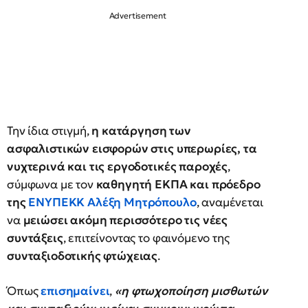
Την ίδια στιγμή,
η κατάργηση των
ασφαλιστικών εισφορών στις υπερωρίες, τα
νυχτερινά και τις εργοδοτικές παροχές
,
σύμφωνα με τον
καθηγητή ΕΚΠΑ και πρόεδρο
της
ΕΝΥΠΕΚΚ Αλέξη Μητρόπουλο
, αναμένεται
να
μειώσει ακόμη περισσότερο τις νέες
συντάξεις
, επιτείνοντας το φαινόμενο της
συνταξιοδοτικής φτώχειας
.
Όπως
επισημαίνει
,
«η φτωχοποίηση μισθωτών