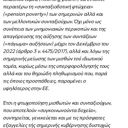
περαιτέρω τη «συνταξιοδοτική φτώχεια»
(«pension poverty») των σημερινών αλλά και
των μελλοντικών συνταξιούχων. Όχι μόνο ως
συνέπεια των μνημονιακών περικοπών και της
απαγόρευσης της αύξησης των συντάξεων
(«πάγωμα» αυξήσεων) μέχρι τον Δεκέμβριο του
2022 (άρθρο 3 ν. 4475/2017), αλλά και λόγω της
σημερινής μείωσης των μισθών τού ιδιωτικού
τομέα, κυρίως μέσω της υπερφορολόγησής τους
αλλά και του θηριώδη πληθωρισμού που, παρά
τις όποιες προσπάθειες, παραμένει ο
υψηλότερος στην ΕΕ.
Έτσι η φτωχοποίηση μισθωτών και συνταξιούχων,
που αποτελούν «συγκοινωνούντα δοχεία»,
συντηρείται, γενικεύεται και με τις πρόσφατες
εξαγγελίες τής σημερινής κυβέρνησης δυστυχώς