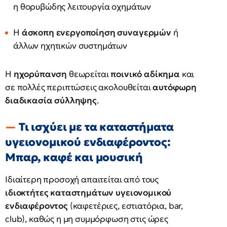
η θορυβώδης λειτουργία οχημάτων
Η
άσκοπη ενεργοποίηση συναγερμών
ή
άλλων ηχητικών συστημάτων
Η
ηχορύπανση
θεωρείται
ποινικό αδίκημα
και
σε πολλές περιπτώσεις ακολουθείται
αυτόφωρη
διαδικασία σύλληψης
.
Τι ισχύει με τα καταστήματα
υγειονομικού ενδιαφέροντος:
Μπαρ, καφέ και μουσική
Ιδιαίτερη προσοχή απαιτείται από τους
ιδιοκτήτες καταστημάτων υγειονομικού
ενδιαφέροντος
(καφετέριες, εστιατόρια, bar,
club), καθώς η μη συμμόρφωση στις ώρες