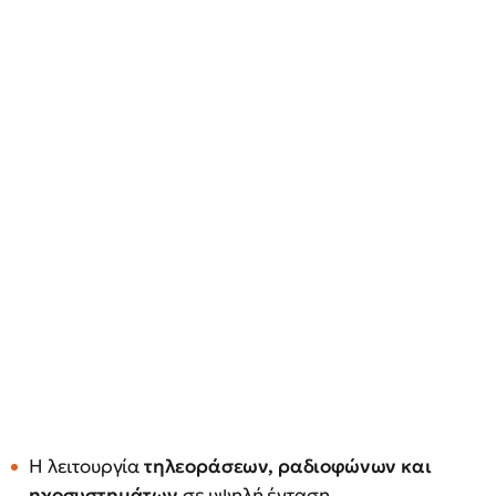
Η λειτουργία
τηλεοράσεων, ραδιοφώνων και
ηχοσυστημάτων
σε υψηλή ένταση