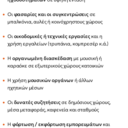
Οι
φασαρίες και οι συγκεντρώσεις
σε
μπαλκόνια, αυλές ή κοινόχρηστους χώρους
Οι
οικοδομικές ή τεχνικές εργασίες
και η
χρήση εργαλείων (τρυπάνια, κομπρεσέρ κ.ά.)
Η
οργανωμένη διασκέδαση
με μουσική ή
καραόκε σε εξωτερικούς χώρους κατοικιών
Η χρήση
μουσικών οργάνων
ή άλλων
ηχητικών μέσων
Οι
δυνατές συζητήσεις
σε δημόσιους χώρους,
μέσα μεταφοράς, καφενεία και σταθμούς
Η
φόρτωση / εκφόρτωση εμπορευμάτων
και