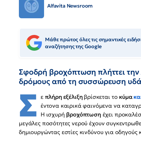
Alfavita Newsroom
Μάθε πρώτος όλες τις σημαντικές ειδήσε
αναζήτησης της Google
Σφοδρή βροχόπτωση πλήττει την
δρόμους από τη συσσώρευση υδ
Σ
ε
πλήρη εξέλιξη
βρίσκεται το
κύμα
κα
έντονα καιρικά φαινόμενα να καταγ
Η ισχυρή
βροχόπτωση
έχει προκαλέσ
μεγάλες ποσότητες νερού έχουν συγκεντρωθεί
δημιουργώντας εστίες κινδύνου για οδηγούς κ