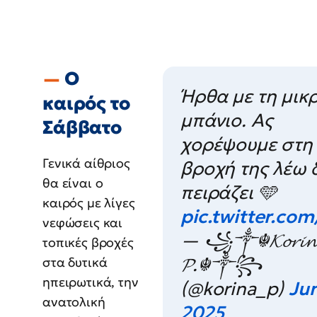
Ο
Ήρθα με τη μικρ
καιρός το
μπάνιο. Ας
Σάββατο
χορέψουμε στη
Γενικά αίθριος
βροχή της λέω 
θα είναι ο
πειράζει 🩵
καιρός με λίγες
pic.twitter.c
νεφώσεις και
— ꧁༒☬𝓚𝓸𝓻𝓲𝓷
τοπικές βροχές
𝓟.☬༒꧂
στα δυτικά
ηπειρωτικά, την
(@korina_p)
Jun
ανατολική
2025