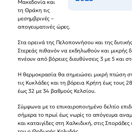
Μακεδονία και
τη Θράκη τις
μεσημβρινές –
απογευματινές ώρες.
Στα ορεινά της Πελοποννήσου και της δυτική
Στερεάς πιθανόν να εκδηλωθούν και μικρής 
πνέουν από βόρειες διευθύνσεις 3 με 5 και σ
Η θερμοκρασία θα σημειώσει μικρή πτώση στ
τις Κυκλάδες και τη βόρεια Κρήτη έως τους 
έως 32 με 34 βαθμούς Κελσίου.
Σύμφωνα με το επικαιροποιημένο δελτίο επι
σήμερα το πρωί έως νωρίς το απόγευμα αναμ
και καταιγίδες στη Χαλκιδική, στις Σποράδε
του ο Θοδωρής Κολυδάς.