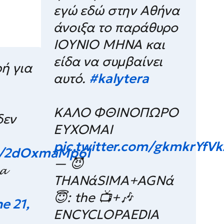
εγώ εδώ στην Αθήνα
άνοιξα το παράθυρο
ΙΟΥΝΙΟ ΜΗΝΑ και
είδα να συμβαίνει
ή για
αυτό.
#kalytera
ΚΑΛΟ ΦΘΙΝΟΠΩΡΟ
δεν
ΕΥΧΟΜΑΙ
pic.twitter.com/gkmkrYfVk
om/2dOxmaMp6I
— 😈
𝓪
THANάSIMA+AGΝά
😇: the 📺+🎶
e 21,
ENCYCLOPAEDIA