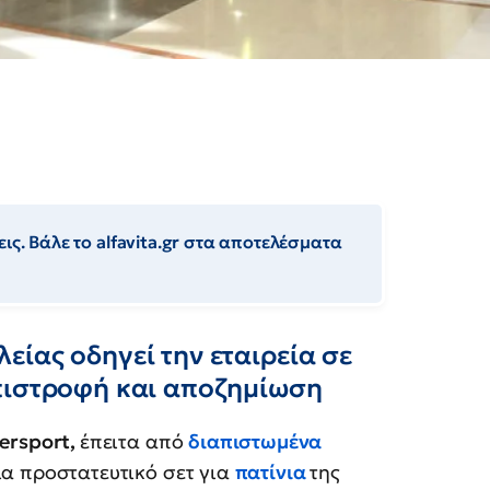
ις. Βάλε το alfavita.gr στα αποτελέσματα
ίας οδηγεί την εταιρεία σε
πιστροφή και αποζημίωση
ersport,
έπειτα από
διαπιστωμένα
α προστατευτικό σετ για
πατίνια
της