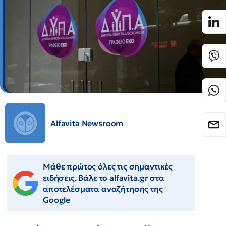
Alfavita Newsroom
Μάθε πρώτος όλες τις σημαντικές
ειδήσεις. Βάλε το alfavita.gr στα
αποτελέσματα αναζήτησης της
Google