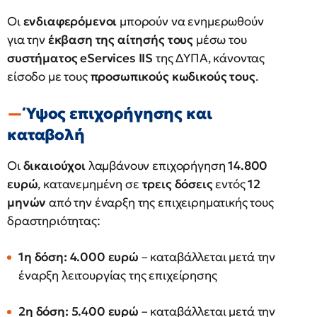
Οι
ενδιαφερόμενοι
μπορούν να ενημερωθούν
για την
έκβαση της αίτησής τους
μέσω του
συστήματος eServices IIS
της ΔΥΠΑ, κάνοντας
είσοδο με τους
προσωπικούς κωδικούς τους
.
Ύψος επιχορήγησης και
καταβολή
Οι
δικαιούχοι
λαμβάνουν επιχορήγηση
14.800
ευρώ
, κατανεμημένη σε
τρεις δόσεις
εντός
12
μηνών
από την έναρξη της επιχειρηματικής τους
δραστηριότητας:
1η δόση: 4.000 ευρώ
– καταβάλλεται μετά την
έναρξη λειτουργίας της επιχείρησης
2η δόση: 5.400 ευρώ
– καταβάλλεται μετά την