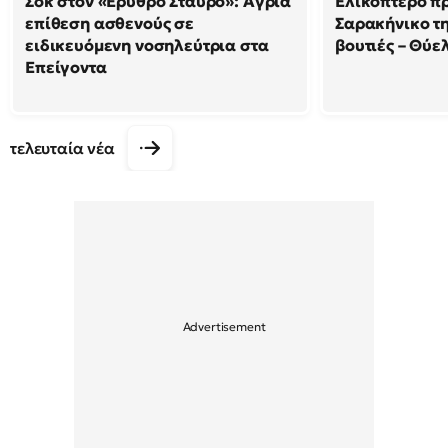
Σοκ στον «Ερυθρό Σταυρό»: Άγρια
Ελικόπτερο π
επίθεση ασθενούς σε
Σαρακήνικο τη
ειδικευόμενη νοσηλεύτρια στα
βουτιές – Θύ
Επείγοντα
τελευταία νέα