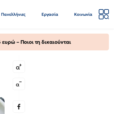
Πανελλήνιες
Εργασία
Κοινωνία
Απόψεις
Επιστήμη
Επιμόρφωση
ΕΛΜΕ
ευρώ – Ποιοι τη δικαιούνται