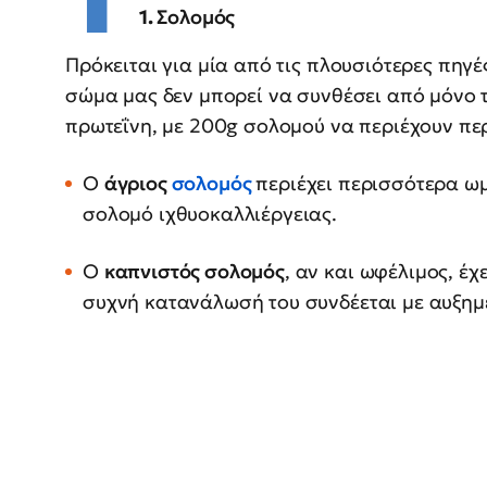
1.
Σολομός
Πρόκειται για μία από τις πλουσιότερες πηγέ
σώμα μας δεν μπορεί να συνθέσει από μόνο τ
πρωτεΐνη, με 200g σολομού να περιέχουν πε
Ο
άγριος
σολομός
περιέχει περισσότερα ωμ
σολομό ιχθυοκαλλιέργειας.
Ο
καπνιστός σολομός
, αν και ωφέλιμος, έχ
συχνή κατανάλωσή του συνδέεται με αυξημ