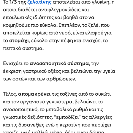
Το
1/3 της
ζελατίνης
αποτελείται από γλυκίνη, η
οποία διαθέτει αντιφλεγμονώδεις και
επουλωτικές ιδιότητες και βοηθά στο να
κοιμηθούμε πιο εύκολα. Επιπλέον, το ζελέ, που
αποτελείται κυρίως από νερό, είναι ελαφρύ για
το
στομάχι
, εύκολο στην πέψη και ενισχύει το
πεπτικό σύστημα.
Ενισχύει το
ανοσοποιητικό σύστημα
, την
έκκριση γαστρικού οξέος και βελτιώνει την υγεία
των οστών και των αρθρώσεων.
Τέλος,
απομακρύνει τις τοξίνες
από το συκώτι
και τον οργανισμό γενικότερα, βελτιώνει το
ανοσοποιητικό, το μεταβολικό ρυθμό και τις
γνωστικές δεξιότητες, “εμποδίζει” τις αλλεργίες
και τις δυσανεξίες ενώ η κερατίνη που περιέχει
χαρίζει υγιή μαλλιά, νύχια, δέρμα και δόντια.