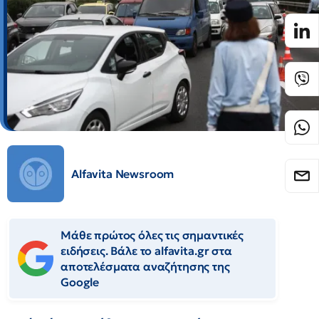
Alfavita Newsroom
Μάθε πρώτος όλες τις σημαντικές
ειδήσεις. Βάλε το alfavita.gr στα
αποτελέσματα αναζήτησης της
Google