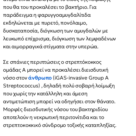
που θα του προκαλέσει το βακτήριο. Για
παράδειγμα η φαρυγγοαμυγδαλίτιδα
εκδηλώνεται με πυρετό, πονόλαιμο,
δυσκαταποσία, διόγκωση των αμυγδαλών με
λευκωπό επίχρισμα, διόγκωση των λεμφαδένων
και αιμορραγικά στίγματα στην υπερώα.
Σε σπάνιες περιπτώσεις ο στρεπτόκοκκος
ομάδας Α μπορεί να προκαλέσει διεισδυτική
νόσο στον
άνθρωπο
(iGAS-invasive Group A
Streptococcus) , δηλαδή πολύ σοβαρή λοίμωξη
που χωρίς την κατάλληλη και άμεση
αντιμετώπιση μπορεί να οδηγήσει στον θάνατο.
Μορφές διεισδυτικής νόσου του βακτηριδίου
αποτελούν η νεκρωτική περιτονίτιδα και το
στρεπτοκοκκικό σύνδρομο τοξικής καταπληξίας.