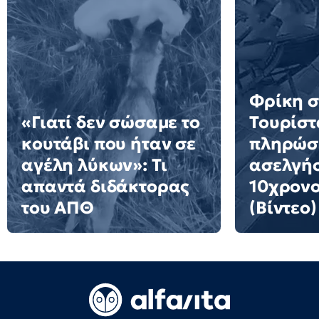
Φρίκη σ
«Γιατί δεν σώσαμε το
Τουρίστ
κουτάβι που ήταν σε
πληρώσε
αγέλη λύκων»: Τι
ασελγήσ
απαντά διδάκτορας
10χρονο
του ΑΠΘ
(Βίντεο)