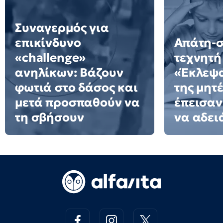
Συναγερμός για
επικίνδυνο
Απάτη-σ
«challenge»
τεχνητή
ανηλίκων: Βάζουν
«Έκλεψ
φωτιά στο δάσος και
της μητ
μετά προσπαθούν να
έπεισαν 
τη σβήσουν
να αδειά