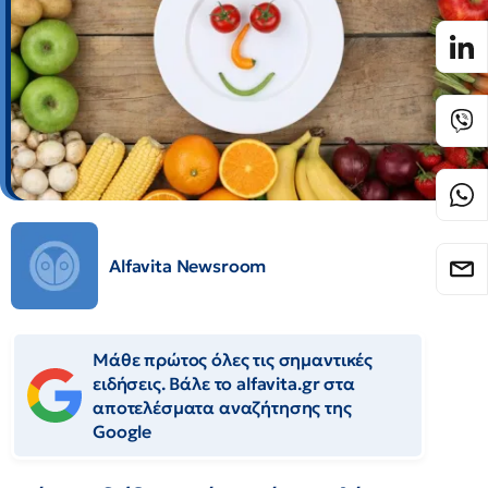
Alfavita Newsroom
Μάθε πρώτος όλες τις σημαντικές
ειδήσεις. Βάλε το alfavita.gr στα
αποτελέσματα αναζήτησης της
Google