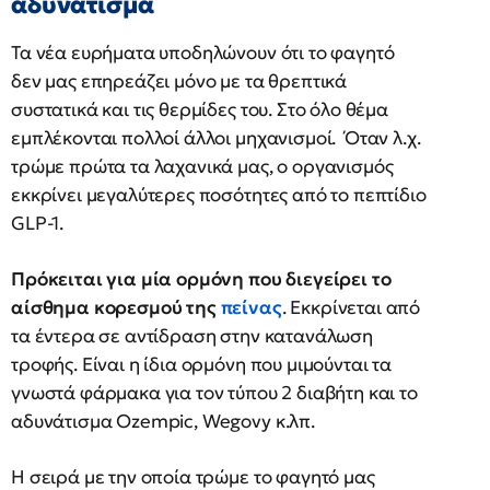
αδυνάτισμα
Τα νέα ευρήματα υποδηλώνουν ότι το φαγητό
δεν μας επηρεάζει μόνο με τα θρεπτικά
συστατικά και τις θερμίδες του. Στο όλο θέμα
εμπλέκονται πολλοί άλλοι μηχανισμοί. Όταν λ.χ.
τρώμε πρώτα τα λαχανικά μας, ο οργανισμός
εκκρίνει μεγαλύτερες ποσότητες από το πεπτίδιο
GLP-1.
Πρόκειται για μία ορμόνη που διεγείρει το
αίσθημα κορεσμού της
πείνας
. Εκκρίνεται από
τα έντερα σε αντίδραση στην κατανάλωση
τροφής. Είναι η ίδια ορμόνη που μιμούνται τα
γνωστά φάρμακα για τον τύπου 2 διαβήτη και το
αδυνάτισμα Ozempic, Wegovy κ.λπ.
Η σειρά με την οποία τρώμε το φαγητό μας