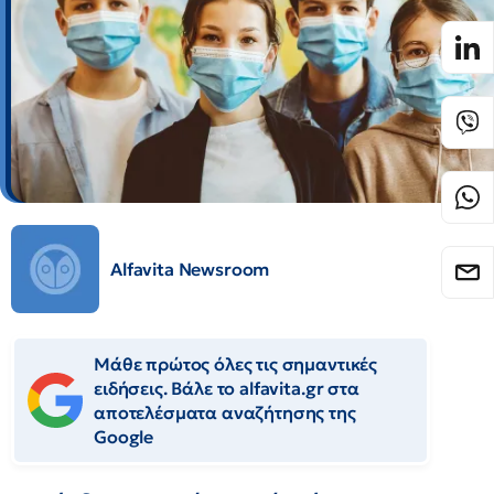
Alfavita Newsroom
Μάθε πρώτος όλες τις σημαντικές
ειδήσεις. Βάλε το alfavita.gr στα
αποτελέσματα αναζήτησης της
Google