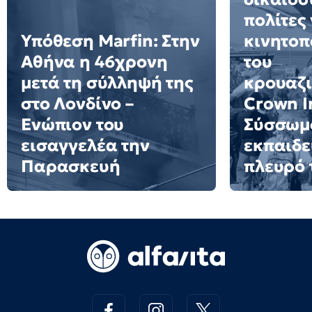
πολίτες 
Υπόθεση Marfin: Στην
κινητοπ
Αθήνα η 46χρονη
του
μετά τη σύλληψή της
κρουαζ
στο Λονδίνο –
Crown Ir
Ενώπιον του
Σύσσωμο
εισαγγελέα την
εκπαιδε
Παρασκευή
πλευρό 