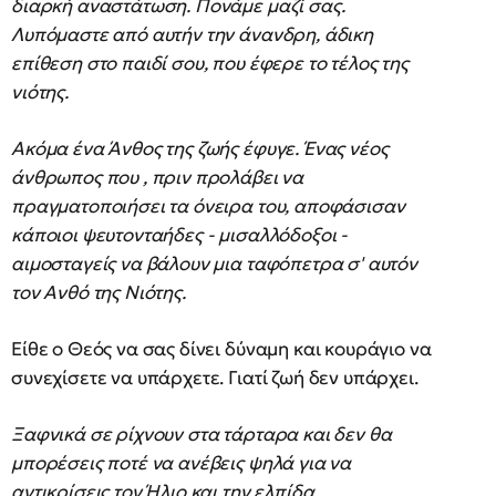
διαρκή αναστάτωση. Πονάμε μαζί σας.
Λυπόμαστε από αυτήν την άνανδρη, άδικη
επίθεση στο παιδί σου, που έφερε το τέλος της
νιότης.
Ακόμα ένα Άνθος της ζωής έφυγε. Ένας νέος
άνθρωπος που , πριν προλάβει να
πραγματοποιήσει τα όνειρα του, αποφάσισαν
κάποιοι ψευτονταήδες - μισαλλόδοξοι -
αιμοσταγείς να βάλουν μια ταφόπετρα σ' αυτόν
τον Ανθό της Νιότης.
Είθε ο Θεός να σας δίνει δύναμη και κουράγιο να
συνεχίσετε να υπάρχετε. Γιατί ζωή δεν υπάρχει.
Ξαφνικά σε ρίχνουν στα τάρταρα και δεν θα
μπορέσεις ποτέ να ανέβεις ψηλά για να
αντικρίσεις τον Ήλιο και την ελπίδα.