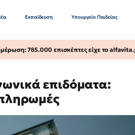
Νέα
Εκπαίδευση
Υπουργείο Παιδείας
 Εκπαιδευτικών
Μεταπτυχιακά
Πολιτική
Κόσμος
- Απαντήσεις
έρωση: 785.000 επισκέπτες είχε το alfavita.
νωνικά επιδόματα:
 πληρωμές