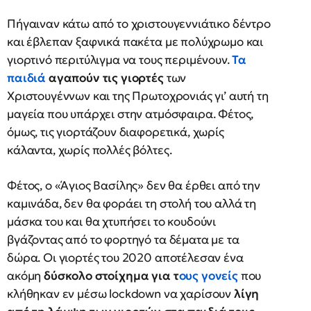
Πήγαιναν κάτω από το χριστουγεννιάτικο δέντρο
και έβλεπαν ξαφνικά πακέτα με πολύχρωμο και
γιορτινό περιτύλιγμα να τους περιμένουν.
Τα
παιδιά
αγαπούν τις γιορτές
των
Χριστουγέννων και της Πρωτοχρονιάς γι’ αυτή τη
μαγεία που υπάρχει στην ατμόσφαιρα. Φέτος,
όμως, τις γιορτάζουν διαφορετικά, χωρίς
κάλαντα, χωρίς πολλές βόλτες.
Φέτος, ο «Άγιος Βασίλης» δεν θα έρθει από την
καμινάδα, δεν θα φοράει τη στολή του αλλά τη
μάσκα του και θα χτυπήσει το κουδούνι
βγάζοντας από το φορτηγό τα δέματα με τα
δώρα. Οι γιορτές του 2020 αποτέλεσαν ένα
ακόμη
δύσκολο στοίχημα για τ
ους γονείς
που
κλήθηκαν εν μέσω lockdown να χαρίσουν
λίγη