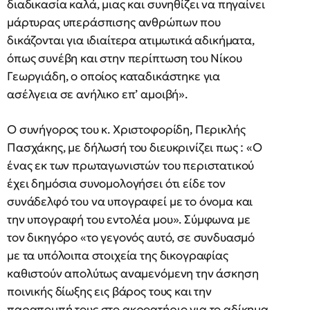
διαδικασία καλά, μιας και συνηθίζει να πηγαίνει
μάρτυρας υπεράσπισης ανθρώπων που
δικάζονται για ιδιαίτερα ατιμωτικά αδικήματα,
όπως συνέβη και στην περίπτωση του Νίκου
Γεωργιάδη, ο οποίος καταδικάστηκε για
ασέλγεια σε ανήλικο επ’ αμοιβή».
Ο συνήγορος του κ. Χριστοφορίδη, Περικλής
Πασχάκης, με δήλωσή του διευκρινίζει πως : «Ο
ένας εκ των πρωταγωνιστών του περιστατικού
έχει δημόσια συνομολογήσει ότι είδε τον
συνάδελφό του να υπογραφεί με το όνομα και
την υπογραφή του εντολέα μου». Σύμφωνα με
τον δικηγόρο «το γεγονός αυτό, σε συνδυασμό
με τα υπόλοιπα στοιχεία της δικογραφίας
καθιστούν απολύτως αναμενόμενη την άσκηση
ποινικής δίωξης εις βάρος τους και την
παραπομπή τους στο ακροατήριο για το αδίκημα