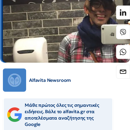
Alfavita Newsroom
Μάθε πρώτος όλες τις σημαντικές
ειδήσεις. Βάλε το alfavita.gr στα
αποτελέσματα αναζήτησης της
Google