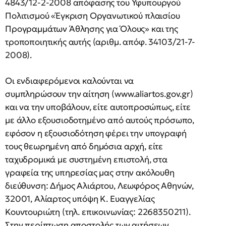
4843/12-2-2008 απόφασης του Υφυπουργού
Πολιτισμού «Έγκριση Οργανωτικού πλαισίου
Προγραμμάτων Άθλησης για Όλους» και της
τροποποιητικής αυτής (αριθμ. απόφ. 34103/21-7-
2008).
Οι ενδιαφερόμενοι καλούνται να
συμπληρώσουν την αίτηση (www.aliartos.gov.gr)
και να την υποβάλουν, είτε αυτοπροσώπως, είτε
με άλλο εξουσιοδοτημένο από αυτούς πρόσωπο,
εφόσον η εξουσιοδότηση φέρει την υπογραφή
τους θεωρημένη από δημόσια αρχή, είτε
ταχυδρομικά με συστημένη επιστολή, στα
γραφεία της υπηρεσίας μας στην ακόλουθη
διεύθυνση: Δήμος Αλιάρτου, Λεωφόρος Αθηνών,
32001, Αλίαρτος υπόψη Κ. Ευαγγελίας
Κουντουριώτη (τηλ. επικοινωνίας: 2268350211).
Στην περίπτωση αποστολής των αιτήσεων