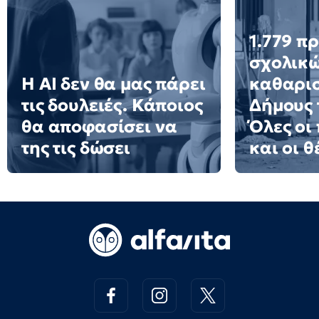
1.779 π
σχολικ
Η AI δεν θα μας πάρει
καθαρισ
τις δουλειές. Κάποιος
Δήμους 
θα αποφασίσει να
Όλες οι
της τις δώσει
και οι θ