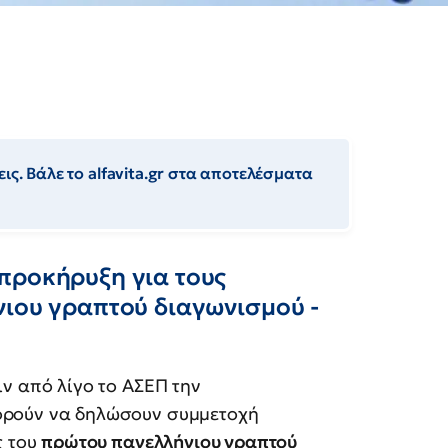
ις. Βάλε το alfavita.gr στα αποτελέσματα
προκήρυξη για τους
νιου γραπτού διαγωνισμού -
ιν από λίγο το ΑΣΕΠ την
ορούν να δηλώσουν συμμετοχή
ς του
πρώτου πανελλήνιου γραπτού