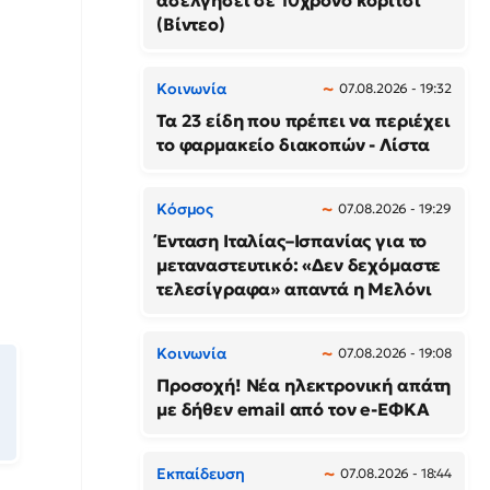
ασελγήσει σε 10χρονο κορίτσι
(Βίντεο)
Κοινωνία
07.08.2026 - 19:32
Τα 23 είδη που πρέπει να περιέχει
το φαρμακείο διακοπών - Λίστα
Κόσμος
07.08.2026 - 19:29
Ένταση Ιταλίας–Ισπανίας για το
μεταναστευτικό: «Δεν δεχόμαστε
τελεσίγραφα» απαντά η Μελόνι
Κοινωνία
07.08.2026 - 19:08
Προσοχή! Νέα ηλεκτρονική απάτη
με δήθεν email από τον e-ΕΦΚΑ
Εκπαίδευση
07.08.2026 - 18:44