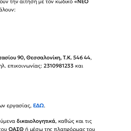
υν την αίτηση με τον κωδικό
«ΝΕΟ
άλουν:
σίου 90, Θεσσαλονίκη, Τ.Κ. 546 44
,
ηλ. επικοινωνίας:
2310981233
και
ων εργασίας,
ΕΔΩ
.
ούμενα
δικαιολογητικά
, καθώς και τις
 του
ΟΑΣΘ
ή μέσω της πλατφόρμας του