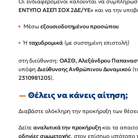
Οι ενδιαφερόμενοι καλούνται να συμπληρώσο
ΕΝΤΥΠΟ ΑΣΕΠ ΣΟΧ 2ΔΕ/ΥΕ»
και να την υποβ
Μέσω
εξουσιοδοτημένου προσώπου
Ή
ταχυδρομικά
(με συστημένη επιστολή)
στη διεύθυνση:
ΟΑΣΘ, Αλεξάνδρου Παπαναστα
υπόψη
Διεύθυνσης Ανθρώπινου Δυναμικού
(τ
2310981205
).
Θέλεις να κάνεις αίτηση;
Διαβάστε ολόκληρη την προκήρυξη των θέσε
Δείτε
αναλυτικά την προκήρυξη
και τα απαιτ
οδηγίες συμμετοχής
, στον επίσημο ιστότοπο