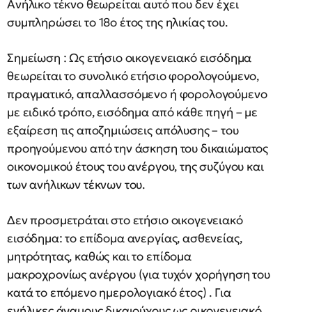
Ανήλικο τέκνο θεωρείται αυτό που δεν έχει
συμπληρώσει το 18ο έτος της ηλικίας του.
Σημείωση : Ως ετήσιο οικογενειακό εισόδημα
θεωρείται το συνολικό ετήσιο φορολογούμενο,
πραγματικό, απαλλασσόμενο ή φορολογούμενο
με ειδικό τρόπο, εισόδημα από κάθε πηγή – με
εξαίρεση τις αποζημιώσεις απόλυσης – του
προηγούμενου από την άσκηση του δικαιώματος
οικονομικού έτους του ανέργου, της συζύγου και
των ανήλικων τέκνων του.
Δεν προσμετράται στο ετήσιο οικογενειακό
εισόδημα: το επίδομα ανεργίας, ασθενείας,
μητρότητας, καθώς και το επίδομα
μακροχρονίως ανέργου (για τυχόν χορήγηση του
κατά το επόμενο ημερολογιακό έτος) . Για
ενήλικες άγαμους δικαιούχους ως οικογενειακό