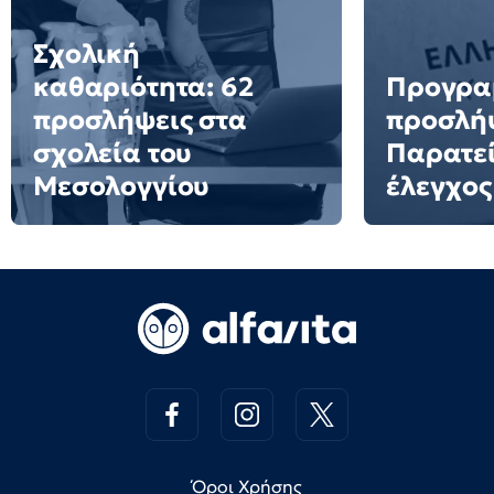
Σχολική
καθαριότητα: 62
Προγρα
προσλήψεις στα
προσλή
σχολεία του
Παρατεί
Μεσολογγίου
έλεγχος
Όροι Χρήσης