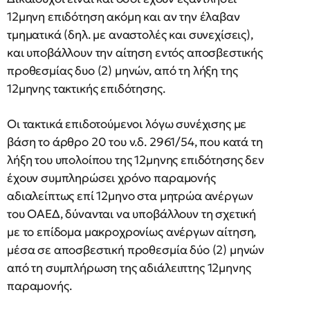
12μηνη επιδότηση ακόμη και αν την έλαβαν
τμηματικά (δηλ. με αναστολές και συνεχίσεις),
και υποβάλλουν την αίτηση εντός αποσβεστικής
προθεσμίας δυο (2) μηνών, από τη λήξη της
12μηνης τακτικής επιδότησης.
Οι τακτικά επιδοτούμενοι λόγω συνέχισης με
βάση το άρθρο 20 του ν.δ. 2961/54, που κατά τη
λήξη του υπολοίπου της 12μηνης επιδότησης δεν
έχουν συμπληρώσει χρόνο παραμονής
αδιαλείπτως επί 12μηνο στα μητρώα ανέργων
του ΟΑΕΔ, δύνανται να υποβάλλουν τη σχετική
με το επίδομα μακροχρονίως ανέργων αίτηση,
μέσα σε αποσβεστική προθεσμία δύο (2) μηνών
από τη συμπλήρωση της αδιάλειπτης 12μηνης
παραμονής.