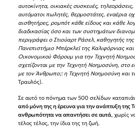
αυτοκίνητα, οικιακές συσκευές, τηλεοράσεις
αυτόματοι πωλητές, θερμοστάτες, εναέρια οχ
αισθητήρες, ρομπότ κάθε είδους και κάθε λ
διαδικασίας όσο και των συστημάτων διανομ
περιγράφει ο Στιούαρτ Ράσελ, καθηγητής τη
Πανεπιστήμιο Μπέρκλεϊ της Καλιφόρνιας και
Οικονομικού Φόρουμ για την Τεχνητή Νοημο
σχετίζονται με την Τεχνητή Νοημοσύνη, στο ε
με τον Άνθρωπο;: η Τεχνητή Νοημοσύνη και 
Τραυλός).
Σε αυτό το πόνημα των 500 σελίδων καταπιά
από μόνη της η έρευνα για την ανάπτυξη της 
ανθρωπότητα να απαντήσει σε αυτά
, χωρίς ν
τέλος τέλος, την ίδια της τη ζωή.