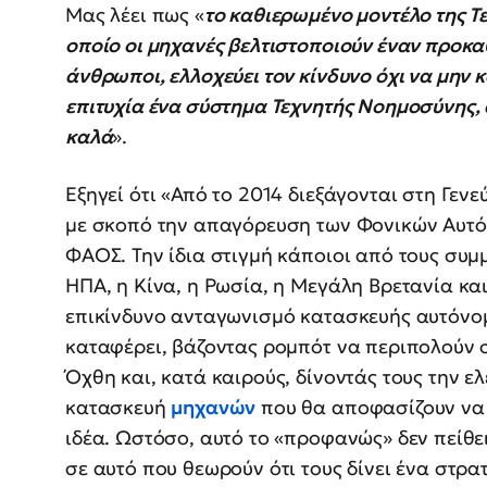
Μας λέει πως «
το καθιερωμένο μοντέλο της 
οποίο οι μηχανές βελτιστοποιούν έναν προκα
άνθρωποι, ελλοχεύει τον κίνδυνο όχι να μην
επιτυχία ένα σύστημα Τεχνητής Νοημοσύνης, 
καλά
».
Εξηγεί ότι «Από το 2014 διεξάγονται στη Γεν
με σκοπό την απαγόρευση των Φονικών Αυτ
ΦΑΟΣ. Την ίδια στιγμή κάποιοι από τους συμμ
ΗΠΑ, η Κίνα, η Ρωσία, η Μεγάλη Βρετανία και
επικίνδυνο ανταγωνισμό κατασκευής αυτόνομω
καταφέρει, βάζοντας ρομπότ να περιπολούν σ
Όχθη και, κατά καιρούς, δίνοντάς τους την 
κατασκευή
μηχανών
που θα αποφασίζουν να 
ιδέα. Ωστόσο, αυτό το «προφανώς» δεν πείθε
σε αυτό που θεωρούν ότι τους δίνει ένα στρ