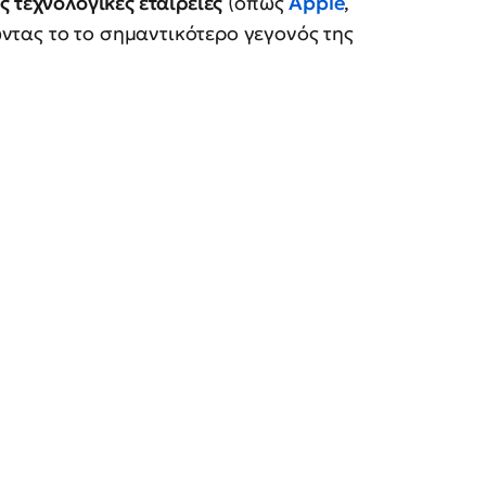
 τεχνολογικές εταιρείες
(όπως
Apple
,
τώντας το το σημαντικότερο γεγονός της