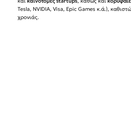
και
καινοτόμες startups
, καθώς και
κορυφαίες
Tesla, NVIDIA, Visa, Epic Games κ.ά.), καθισ
χρονιάς.