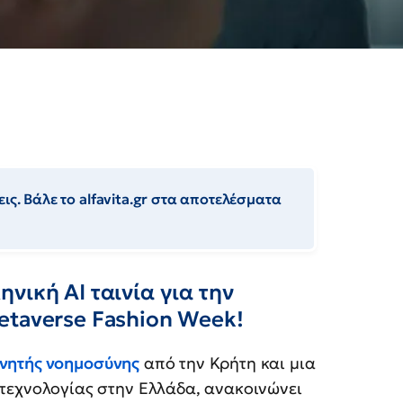
ις. Βάλε το alfavita.gr στα αποτελέσματα
νική AI ταινία για την
etaverse Fashion Week!
χνητής νοημοσύνης
από την Κρήτη και μια
 τεχνολογίας στην Ελλάδα, ανακοινώνει