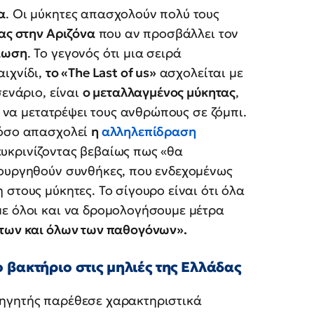
α
. Οι μύκητες απασχολούν πολύ τους
ας στην Αριζόνα
που αν προσβάλλει τον
τίωση
. Το γεγονός ότι μια σειρά
αιχνίδι,
το «The Last of us»
ασχολείται με
σενάριο, είναι
ο μεταλλαγμένος μύκητας
,
ς να μετατρέψει τους ανθρώπους σε ζόμπι.
πόσο απασχολεί
η
αλληλεπίδραση
ευκρινίζοντας βεβαίως πως «θα
ιουργηθούν συνθήκες, που ενδεχομένως
η στους μύκητες. Το σίγουρο είναι ότι όλα
με όλοι και να δρομολογήσουμε μέτρα
των και όλων των παθογόνων».
 βακτήριο στις μηλιές της Ελλάδας
θηγητής παρέθεσε χαρακτηριστικά