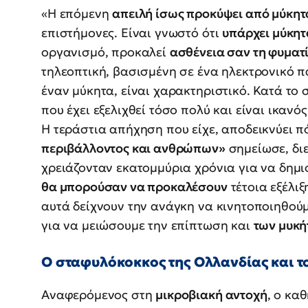
«Η επόμενη
απειλή ίσως προκύψει από μύκητ
επιστήμονες. Είναι γνωστό ότι
υπάρχει μύκητ
οργανισμό, προκαλεί
ασθένεια σαν τη φυμα
τηλεοπτική, βασισμένη σε ένα ηλεκτρονικό π
έναν μύκητα, είναι χαρακτηριστικό. Κατά το 
που έχει εξελιχθεί τόσο πολύ και είναι ικανό
Η τεράστια απήχηση που είχε, αποδεικνύει 
περιβάλλοντος και ανθρώπων»
σημείωσε, δι
χρειάζονταν εκατομμύρια χρόνια για να δημ
θα μπορούσαν να προκαλέσουν
τέτοια εξέλιξ
αυτά δείχνουν την ανάγκη να κινητοποιηθού
για να μειώσουμε την επίπτωση και
των μυκή
Ο σταφυλόκοκκος της Ολλανδίας και το
Αναφερόμενος στη
μικροβιακή αντοχή
, ο κα