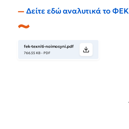
Δείτε
εδώ αναλυτικά
το ΦΕΚ
fek-texniti-noimosyni.pdf
766.55 KB - PDF