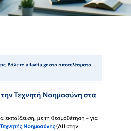
ις. Βάλε το alfavita.gr στα αποτελέσματα
α την Τεχνητή Νοημοσύνη στα
α εκπαίδευση, με τη θεσμοθέτηση – για
ν
Τεχνητής Νοημοσύνης
(AI)
στην