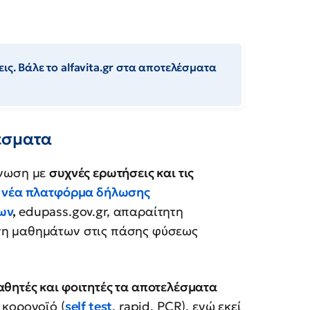
ις. Βάλε το alfavita.gr στα αποτελέσματα
έσματα
νωση με
συχνές ερωτήσεις και τις
η
νέα πλατφόρμα δήλωσης
ων
,
edupass.gov.gr, απαραίτητη
ση μαθημάτων στις πάσης φύσεως
θητές και φοιτητές τα αποτελέσματα
 κορονοϊό (
self test
, rapid, PCR), ενώ εκεί