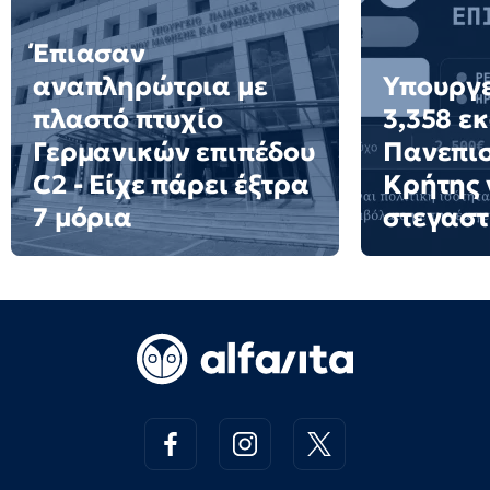
Έπιασαν
αναπληρώτρια με
Υπουργε
πλαστό πτυχίο
3,358 ε
Γερμανικών επιπέδου
Πανεπι
C2 - Είχε πάρει έξτρα
Κρήτης 
7 μόρια
στεγαστ