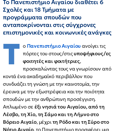
Το Πανεπιστήμιο Αιγαίου διαθέτει 6
Σχολές και 18 Τμήματα με
προγράμματα σπουδών που
ανταποκρίνονται στις σύγχρονες
επιστημονικές και κοινωνικές ανάγκες
Τ
ο
Πανεπιστήμιο Αιγαίου
ανοίγει τις
πόρτες του στους/στις
υποψήφιους/ες
φοιτητές και φοιτήτριες
,
προσκαλώντας τους να γνωρίσουν από
κοντά ένα ακαδημαϊκό περιβάλλον που
συνδυάζει τη γνώση με την καινοτομία, την
έρευνα με την εξωστρέφεια και την ποιότητα
σπουδών με την ανθρώπινη προσέγγιση.
Απλωμένο σε
έξι νησιά του Αιγαίου, από τη
Λέσβο, τη Χίο, τη Σάμο και τη Λήμνο στο
Βόρειο Αιγαίο
, μέχρι
τη Ρόδο και τη Σύρο στο
Νότιο Αιγαίο
, το Πανεπιστήμιο προσφέρει μια