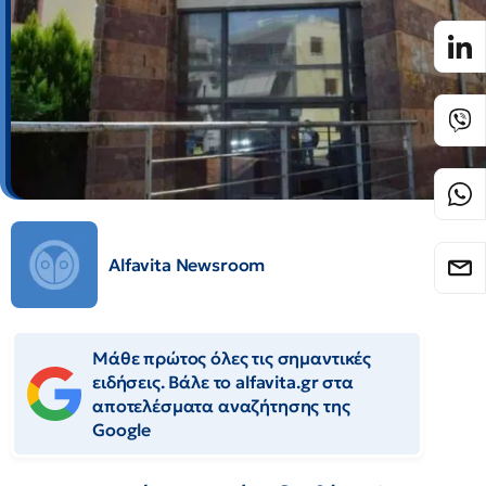
Alfavita Newsroom
Μάθε πρώτος όλες τις σημαντικές
ειδήσεις. Βάλε το alfavita.gr στα
αποτελέσματα αναζήτησης της
Google