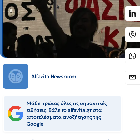
Alfavita Newsroom
Μάθε πρώτος όλες τις σημαντικές
ειδήσεις. Βάλε το alfavita.gr στα
αποτελέσματα αναζήτησης της
Google