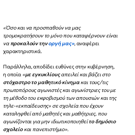
«Όσο και να προσπαθούν να μας
τρομοκρατήσουν το μόνο που καταφέρνουν είναι
να
προκαλούν την
οργή μας
»
,
αναφέρει
χαρακτηριστικά.
Παράλληλα, αποδίδει ευθύνες στην κυβέρνηση,
η οποία
«
με εγκυκλίους
απειλεί και βάζει στο
στόχαστρο το μαθητικό κίνημα
και τους/τις
πρωτοπόρους αγωνιστές και αγωνίστριες του με
τη μέθοδο του εκφοβισμού των απουσιών και της
τηλε-«εκπαίδευσης» σε σχολεία που έχουν
καταληφθεί από μαθητές και μαθήτριες, που
αγωνίζονται για μην ιδιωτικοποιηθεί
το δημόσιο
σχολείο
και πανεπιστήμιο».