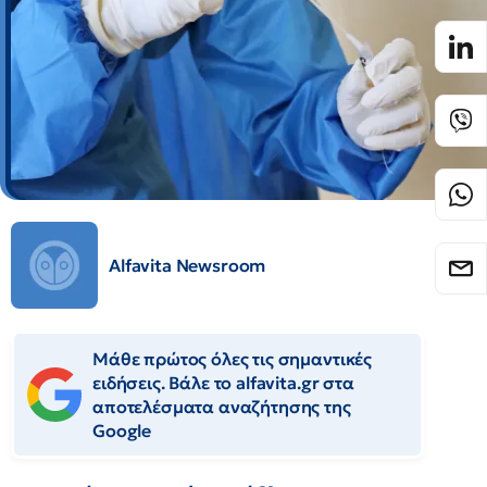
Alfavita Newsroom
Μάθε πρώτος όλες τις σημαντικές
ειδήσεις. Βάλε το alfavita.gr στα
αποτελέσματα αναζήτησης της
Google