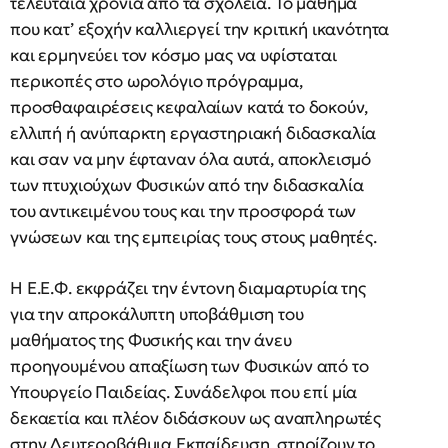
τελευταία χρόνια από τα σχολεία. Το μάθημα
που κατ’ εξοχήν καλλιεργεί την κριτική ικανότητα
και ερμηνεύει τον κόσμο μας να υφίσταται
περικοπές στο ωρολόγιο πρόγραμμα,
προσθαφαιρέσεις κεφαλαίων κατά το δοκούν,
ελλιπή ή ανύπαρκτη εργαστηριακή διδασκαλία
και σαν να μην έφταναν όλα αυτά, αποκλεισμό
των πτυχιούχων Φυσικών από την διδασκαλία
του αντικειμένου τους και την προσφορά των
γνώσεων και της εμπειρίας τους στους μαθητές.
Η Ε.Ε.Φ. εκφράζει την έντονη διαμαρτυρία της
για την απροκάλυπτη υποβάθμιση του
μαθήματος της Φυσικής και την άνευ
προηγουμένου απαξίωση των Φυσικών από το
Υπουργείο Παιδείας. Συνάδελφοι που επί μία
δεκαετία και πλέον διδάσκουν ως αναπληρωτές
στην Δευτεροβάθμια Εκπαίδευση, στηρίζουν το