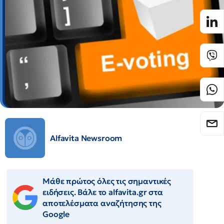
Alfavita Newsroom
Μάθε πρώτος όλες τις σημαντικές
ειδήσεις. Βάλε το alfavita.gr στα
αποτελέσματα αναζήτησης της
Google