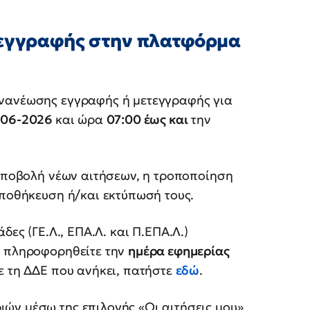
 εγγραφής στην πλατφόρμα
νανέωσης εγγραφής ή μετεγγραφής για
0-06-2026
και ώρα
07:00 έως και
την
 υποβολή νέων αιτήσεων, η τροποποίηση
αποθήκευση ή/και εκτύπωσή τους.
δες (ΓΕ.Λ., ΕΠΑ.Λ. και Π.ΕΠΑ.Λ.)
α πληροφορηθείτε την
ημέρα εφημερίας
ε τη ΔΔΕ που ανήκει, πατήστε
εδώ
.
ών μέσω της επιλογής «Οι αιτήσεις μου»