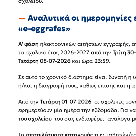
σχολείου.
Αναλυτικά οι ημερομηνίες
«e-eggrafes»
Α' φάση
ηλεκτρονικών αιτήσεων εγγραφής, α
το σχολικό έτος 2026-2027
από
την
Τρίτη 3
Τετάρτη 08-07-2026
και ώρα
23:59
.
Σε αυτό το χρονικό διάστημα είναι δυνατή η
ή/και η διαγραφή τους, καθώς επίσης και η 
Από την
Τετάρτη 01-07-2026
οι σχολικές μονά
εφημερεύουν μία ημέρα την εβδομάδα. Για ν
του σχολείου
που σας ενδιαφέρει- ανάλογα μ
Τα
αποτελέσματα κατανομής
των μαθητών/τρι