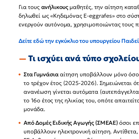
Για τους
ανήλικους
μαθητές, την αίτηση κατα
δηλωθεί ως «Κηδεμόνας E-eggrafes» στο σύστ
ενεργούν αυτόνομα, χρησιμοποιώντας τους π
Δείτε εδώ την εγκύκλιο του υπουργείου Παιδε
Τι ισχύει ανά τύπο σχολείο
Στα Γυμνάσια
αίτηση υποβάλλουν μόνο όσοι
το τρέχον έτος (2025-2026). Σημειώνεται ότ
ανανέωση γίνεται αυτόματα (αυτεπάγγελτα)
το 16ο έτος της ηλικίας του, οπότε απαιτεί
μονάδα.
Από Δομές Ειδικής Αγωγής (ΣΜΕΑΕ)
όσοι ε
υποβάλλουν ηλεκτρονική αίτηση. Αντίθετα,