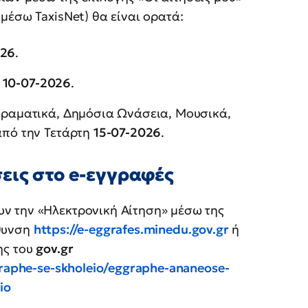
μέσω TaxisNet) θα είναι ορατά:
026
.
ή
10-07-2026
.
ιραματικά, Δημόσια Ωνάσεια, Μουσικά,
από την Τετάρτη
15-07-2026
.
εις στο e-εγγραφές
ν την «Ηλεκτρονική Αίτηση» μέσω της
θυνση
https://e-eggrafes.minedu.gov.gr
ή
ης του
gov.gr
graphe-se-skholeio/eggraphe-ananeose-
io