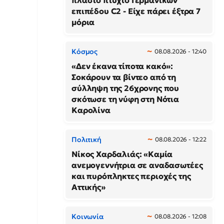
πλαστό πτυχίο Γερμανικών
επιπέδου C2 - Είχε πάρει έξτρα 7
μόρια
Κόσμος
08.08.2026 - 12:40
«Δεν έκανα τίποτα κακό»:
Σοκάρουν τα βίντεο από τη
σύλληψη της 26χρονης που
σκότωσε τη νύφη στη Νότια
Καρολίνα
Πολιτική
08.08.2026 - 12:22
Νίκος Χαρδαλιάς: «Καμία
ανεμογεννήτρια σε αναδασωτέες
και πυρόπληκτες περιοχές της
Αττικής»
Κοινωνία
08.08.2026 - 12:08