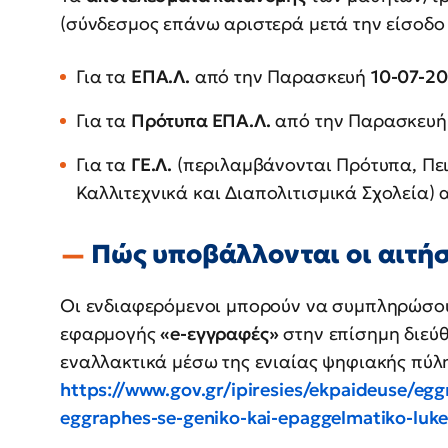
(σύνδεσμος επάνω αριστερά μετά την είσοδο 
Για τα
ΕΠΑ.Λ.
από την Παρασκευή
10-07-2
Για τα
Πρότυπα ΕΠΑ.Λ.
από την Παρασκευ
Για τα
ΓΕ.Λ.
(περιλαμβάνονται Πρότυπα, Πε
Καλλιτεχνικά και Διαπολιτισμικά Σχολεία) 
Πώς υποβάλλονται οι αιτήσ
Οι ενδιαφερόμενοι μπορούν να συμπληρώσου
εφαρμογής
«e-εγγραφές»
στην επίσημη διεύ
εναλλακτικά μέσω της ενιαίας ψηφιακής πύλ
https://www.gov.gr/ipiresies/ekpaideuse/eg
eggraphes-se-geniko-kai-epaggelmatiko-luke