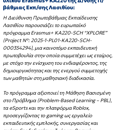
υλικού Erasmus+ KA220 της Δ/νσης Π/
βάθμιας Εκπ/σης Λασιθίου:
Η Διεύθυνση Πρωτοβάθμιας Εκπαίδευσης
Λασιθίου παρουσιάζει το ευρωπαϊκό
πρόγραμμα Erasmus+ KA220-SCH “XPLORE”
(Project N°: 2025-1-PL01-KA220-SCH-
000354294), μια καινοτόμο εκπαιδευτική
πρωτοβουλία στην οποία συμμετέχει ως εταίρος,
με στόχο την ενίσχυση του ενδιαφέροντος, της
δημιουργικότητας και της ενεργού συμμετοχής
των μαθητών στη μαθησιακή διαδικασία.
Το πρόγραμμα αξιοποιεί τη Μάθηση Βασισμένη
στο Πρόβλημα (Problem-Based Learning – PBL),
τα eSports και την πλατφόρμα Roblox,
προσεγγίζοντας το gaming ως εργαλείο
εκπαιδευτικής εμπλοκής, συνεργασίας και