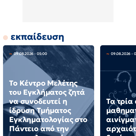
εκπαίδευση
09.08.2026 - 05:00
09.08.2026 - 
Το Κέντρο Μελέτης
του Εγκλήματος ζητά
να συνοδευτεί η
Τα τρία
ίδρυση Τμήματος
μαθημα
Εγκληματολογίας στο
αινίγμα
Πάντειο από την
αρχαιότ