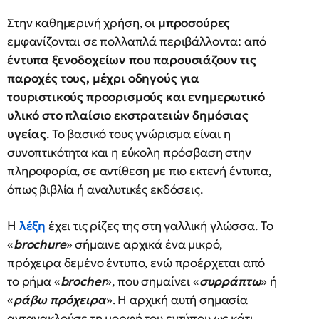
Στην καθημερινή χρήση, οι
μπροσούρες
εμφανίζονται σε πολλαπλά περιβάλλοντα: από
έντυπα ξενοδοχείων που παρουσιάζουν τις
παροχές τους, μέχρι οδηγούς για
τουριστικούς προορισμούς και ενημερωτικό
υλικό στο πλαίσιο εκστρατειών δημόσιας
υγείας
. Το βασικό τους γνώρισμα είναι η
συνοπτικότητα και η εύκολη πρόσβαση στην
πληροφορία, σε αντίθεση με πιο εκτενή έντυπα,
όπως βιβλία ή αναλυτικές εκδόσεις.
Η
λέξη
έχει τις ρίζες της στη γαλλική γλώσσα. Το
«
brochure
» σήμαινε αρχικά ένα μικρό,
πρόχειρα δεμένο έντυπο, ενώ προέρχεται από
το ρήμα «
brocher
», που σημαίνει «
συρράπτω
» ή
«
ράβω πρόχειρα
». Η αρχική αυτή σημασία
αντανακλούσε τη μορφή του εντύπου ως κάτι