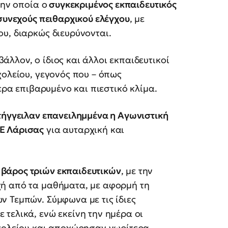
την οποία ο
συγκεκριμένος εκπαιδευτικός
 συνεχούς πειθαρχικού ελέγχου
, με
υ, διαρκώς διευρύνονται.
λλον, ο ίδιος και άλλοι εκπαιδευτικοί
χολείου, γεγονός που – όπως
ερα επιβαρυμένο και πιεστικό κλίμα.
τήγγειλαν επανειλημμένα η Αγωνιστική
Ε Λάρισας
για αυταρχική και
 βάρος τριών εκπαιδευτικών
, με την
χή από τα μαθήματα, με αφορμή τη
 Τεμπών. Σύμφωνα με τις ίδιες
τελικά, ενώ εκείνη την ημέρα οι
σχολείου και αποχώρησαν νωρίτερα.