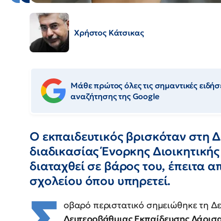
Χρήστος Κάτσικας
Μάθε πρώτος όλες τις σημαντικές ειδήσε
αναζήτησης της Google
Ο εκπαιδευτικός βρισκόταν στη Δ
διαδικασίας Ένορκης Διοικητικής
διαταχθεί σε βάρος του, έπειτα α
σχολείου όπου υπηρετεί.
Σ
οβαρό περιστατικό σημειώθηκε τη Δ
Δευτεροβάθμιας Εκπαίδευσης Λάρισ