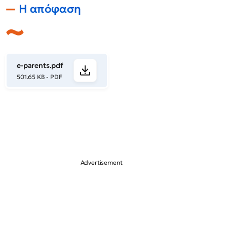
Η απόφαση
e-parents.pdf
501.65 KB - PDF