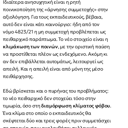
Ιδιαίτερα ανησυχητική είναι η ρητή
ποινικοποίηση της «άρνησης συμμετοχής» στην
αξιολόγηση. Για τους εκπαιδευτικούς, βέβαια,
αυτό δεν είναι κάτι καινούργιο: ήδη από τον
νόμο 4823/21 η μη συμμετοχή προβλέπεται ως
πειθαρχικό παράπτωμα. Το νέο στοιχείο είναι η
κλιμάκωση των ποινών
, με την οριστική παύση
να προστίθεται πλέον ως ενδεχόμενο. Ακόμη κι
αν δεν επιβάλλεται αυτομάτως, λειτουργεί ως
απειλή. Και η απειλή είναι από μόνη της μέσο
πειθάρχησης.
Εδώ βρίσκεται και ο πυρήνας του προβλήματος:
το νέο πειθαρχικό δεν στοχεύει τόσο στην
τιμωρία, όσο στη
διαμόρφωση κλίματος φόβου
.
Ένα κλίμα στο οποίο ο εκπαιδευτικός θα
σκέφτεται δύο και τρεις φορές πριν συμμετάσχει
σε απεργία, πριν ακολουθήσει συλλογικές