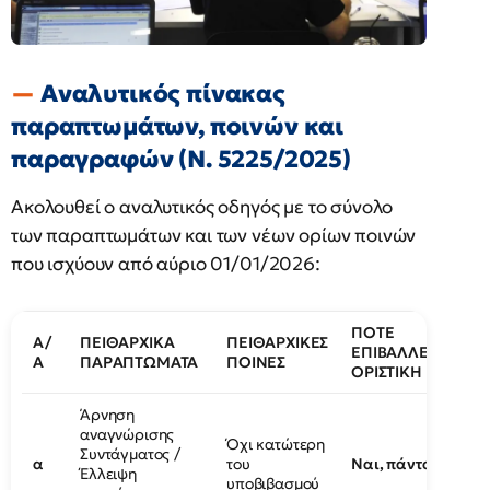
Αναλυτικός πίνακας
παραπτωμάτων, ποινών και
παραγραφών (Ν. 5225/2025)
Ακολουθεί ο αναλυτικός οδηγός με το σύνολο
των παραπτωμάτων και των νέων ορίων ποινών
που ισχύουν από αύριο 01/01/2026:
ΠΟΤΕ
Α/
ΠΕΙΘΑΡΧΙΚΑ
ΠΕΙΘΑΡΧΙΚΕΣ
ΕΠΙΒΑΛΛΕΤΑΙ
Α
ΠΑΡΑΠΤΩΜΑΤΑ
ΠΟΙΝΕΣ
ΟΡΙΣΤΙΚΗ ΠΑΥΣΗ
Άρνηση
αναγνώρισης
Όχι κατώτερη
Συντάγματος /
α
του
Ναι, πάντα
Έλλειψη
υποβιβασμού