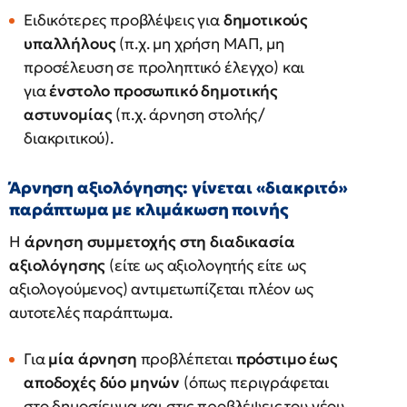
Ειδικότερες προβλέψεις για
δημοτικούς
υπαλλήλους
(π.χ. μη χρήση ΜΑΠ, μη
προσέλευση σε προληπτικό έλεγχο) και
για
ένστολο προσωπικό δημοτικής
αστυνομίας
(π.χ. άρνηση στολής/
διακριτικού).
Άρνηση αξιολόγησης: γίνεται «διακριτό»
παράπτωμα με κλιμάκωση ποινής
Η
άρνηση συμμετοχής στη διαδικασία
αξιολόγησης
(είτε ως αξιολογητής είτε ως
αξιολογούμενος) αντιμετωπίζεται πλέον ως
αυτοτελές παράπτωμα.
Για
μία άρνηση
προβλέπεται
πρόστιμο έως
αποδοχές δύο μηνών
(όπως περιγράφεται
στο δημοσίευμα και στις προβλέψεις του νέου