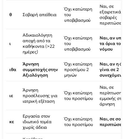
Ναι, σε
Όχι κατώτερη
εξαιρετικά
θ
Σοβαρή απείθεια
του
σοβαρές
υποβιβασμού
περιπτώσεις
Αδικαιολόγητη
Όχι κατώτερη
Ναι, αν υπερβεί
αποχή από τα
ι
του
τα όρια του
καθήκοντα (>22
υποβιβασμού
νόμου
ημέρες)
Άρνηση
Όχι κατώτερη
Ναι, αν η άρνηση
ιθα
συμμετοχής στην
προστίμου 2
γίνει σε 2
Αξιολόγηση
μηνών
συνεχόμενα έτη
Ναι, σε
Άρνηση
Όχι κατώτερη
περίπτωση
ιε
προσέλευσης για
του προστίμου
εμμονής στην
ιατρική εξέταση
άρνηση
Εργασία στον
Όχι κατώτερη
Ναι, σε σοβαρές
κε
ιδιωτικό τομέα
του προστίμου
περιπτώσεις
χωρίς άδεια