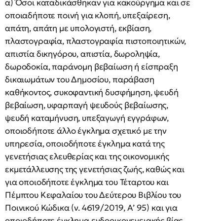
α) Όσοι καταδικάσθηκαν για κακούργημα και σε
οποιαδήποτε ποινή για κλοπή, υπεξαίρεση,
απάτη, απάτη με υπολογιστή, εκβίαση,
πλαστογραφία, πλαστογραφία πιστοποιητικών,
απιστία δικηγόρου, απιστία, δωροληψία,
δωροδοκία, παράνομη βεβαίωση ή είσπραξη
δικαιωμάτων του Δημοσίου, παράβαση
καθήκοντος, συκοφαντική δυσφήμηση, ψευδή
βεβαίωση, υφαρπαγή ψευδούς βεβαίωσης,
ψευδή καταμήνυση, υπεξαγωγή εγγράφων,
οποιοδήποτε άλλο έγκλημα σχετικό με την
υπηρεσία, οποιοδήποτε έγκλημα κατά της
γενετήσιας ελευθερίας και της οικονομικής
εκμετάλλευσης της γενετήσιας ζωής, καθώς και
για οποιοδήποτε έγκλημα του Τέταρτου και
Πέμπτου Κεφαλαίου του Δεύτερου Βιβλίου του
Ποινικού Κώδικα (ν. 4619/2019, Α’ 95) και για
οποιοδήποτε έγκλημα ενδοοικογενειακής βίας,