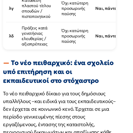
Κατάθεση
Όχι κατώτερη
πλαστού τίτλου
λγ
προσωρινής
Ναι, πάντα
σπουδών /
παύσης
πιστοποιητικού
Πράξεις κατά
Όχι κατώτερη
γενετήσιας
λδ
προσωρινής
Ναι, πάντα
ελευθερίας /
παύσης
αξιοπρέπειας
Το νέο πειθαρχικό: ένα σχολείο
υπό επιτήρηση και οι
εκπαιδευτικοί στο στόχαστρο
Το νέο πειθαρχικό δίκαιο για τους δημόσιους
υπαλλήλους –και ειδικά για τους εκπαιδευτικούς–
δεν έρχεται σε κοινωνικό κενό. Έρχεται σε μια
περίοδο γενικευμένης πίεσης στους
εργαζόμενους, έντασης της καταστολής,
περιορισμού δικαιωμάτων και απαξίωσης κάθε