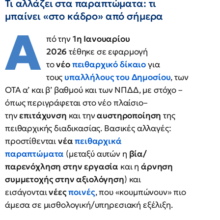
Τι αλλάζει στα παραπτώματα: τι
μπαίνει «στο κάδρο» από σήμερα
Α
πό την
1η Ιανουαρίου
2026
τέθηκε σε εφαρμογή
το
νέο
πειθαρχικό δίκαιο
για
τους
υπαλλήλους του Δημοσίου
, των
ΟΤΑ α’ και β’ βαθμού και των ΝΠΔΔ, με στόχο –
όπως περιγράφεται στο νέο πλαίσιο–
την
επιτάχυνση
και την
αυστηροποίηση
της
πειθαρχικής διαδικασίας. Βασικές αλλαγές:
προστίθενται
νέα
πειθαρχικά
παραπτώματα
(μεταξύ αυτών η
βία/
παρενόχληση στην εργασία
και η
άρνηση
συμμετοχής στην αξιολόγηση
) και
εισάγονται
νέες
ποινές
, που «κουμπώνουν» πιο
άμεσα σε μισθολογική/υπηρεσιακή εξέλιξη.