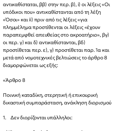
αντικαθίσταται, ββ) στην περ. β), i) οι λέξεις «Οι
υπόδικοι που» αντικαθίστανται από τη λέξη
«Όσοι» και ii) πριν από τις λέξεις «για
πλημμέλημα προστίθενται οι λέξεις «έχουν
παραπεμφθεί απευθείας στο ακροατήριο», βγ)
οι περ. γ) και δ) αντικαθίστανται, βδ)
προστίθεται περ. ε), γ) προστίθεται παρ. 1α και
μετά από νομοτεχνικές βελτιώσεις το άρθρο 8
διαμορφώνεται ως εξής:
«Άρθρο 8
Ποινική καταδίκη, στερητική ή επικουρική
δικαστική συμπαράσταση, ανάκληση διορισμού
1. Δεν διορίζονται υπάλληλοι: