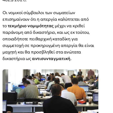
Οι νομικοί σύμβουλοι των σωματείων
επισημαίνουν ότι η απεργία καλύπτεται από
το
τεκμήριο νομιμότητας
μέχρι να κριθεί
παράνομη από δικαστήριο, και ως εκ τούτου,
οποιαδήποτε πειθαρχική καταδίκη για
συμμετοχή σε προκηρυγμένη απεργία θα είναι
μαχητή και θα προσβληθεί στα ανώτατα
δικαστήρια ως
αντισυνταγματική
.