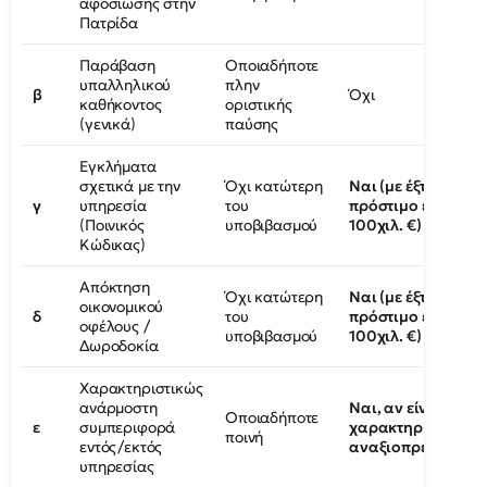
αφοσίωσης στην
Πατρίδα
Παράβαση
Οποιαδήποτε
υπαλληλικού
πλην
β
Όχι
καθήκοντος
οριστικής
(γενικά)
παύσης
Εγκλήματα
σχετικά με την
Όχι κατώτερη
Ναι (με έξτρα
γ
υπηρεσία
του
πρόστιμο έως
(Ποινικός
υποβιβασμού
100χιλ. €)
Κώδικας)
Απόκτηση
Όχι κατώτερη
Ναι (με έξτρα
οικονομικού
δ
του
πρόστιμο έως
οφέλους /
υποβιβασμού
100χιλ. €)
Δωροδοκία
Χαρακτηριστικώς
ανάρμοστη
Ναι, αν είναι
Οποιαδήποτε
ε
συμπεριφορά
χαρακτηριστικώς
ποινή
εντός/εκτός
αναξιοπρεπής
υπηρεσίας