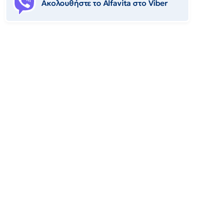
Ακολουθήστε το Αlfavita στο Viber