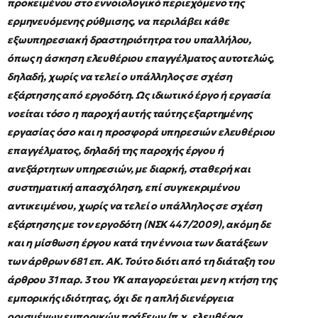
προκειμένου στο εννοιολογικό περιεχόμενο της
ερμηνευόμενης ρύθμισης, να περιλάβει κάθε
εξωυπηρεσιακή δραστηριότητρα του υπαλλήλου,
όπως η άσκηση ελευθέριου επαγγέλματος αυτοτελώς,
δηλαδή, χωρίς να τελεί ο υπάλληλος σε σχέση
εξάρτησης από εργοδότη. Ως ιδιωτικό έργο ή εργασία
νοείται τόσο η παροχή αυτής ταύτης εξαρτημένης
εργασίας όσο και η προσφορά υπηρεσιών ελευθέριου
επαγγέλματος, δηλαδή της παροχής έργου ή
ανεξάρτητων υπηρεσιών, με διαρκή, σταθερή και
συστηματική απασχόληση, επί συγκεκριμένου
αντικειμένου, χωρίς να τελεί ο υπάλληλος σε σχέση
εξάρτησης με τον εργοδότη (ΝΣΚ 447/2009), ακόμη δε
και η μίσθωση έργου κατά την έννοια των διατάξεων
των άρθρων 681 επ. ΑΚ. Τούτο διότι από τη διάταξη του
άρθρου 31 παρ. 3 του ΥΚ απαγορεύεται μεν η κτήση της
εμπορικής ιδιότητας, όχι δε η απλή διενέργεια
ορισμένων εμπορικών πράξεων (π.χ. ελευθέρια