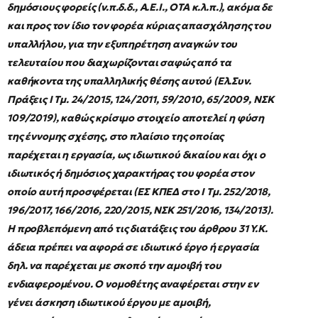
δημόσιους φορείς (ν.π.δ.δ., Α.Ε.Ι., ΟΤΑ κ.λ.π.), ακόμα δε
και προς τον ίδιο τον φορέα κύριας απασχόλησης του
υπαλλήλου, για την εξυπηρέτηση αναγκών του
τελευταίου που διαχωρίζονται σαφώς από τα
καθήκοντα της υπαλληλικής θέσης αυτού (Ελ.Συν.
Πράξεις I Τμ. 24/2015, 124/2011, 59/2010, 65/2009, ΝΣΚ
109/2019), καθώς κρίσιμο στοιχείο αποτελεί η φύση
της έννομης σχέσης, στο πλαίσιο της οποίας
παρέχεται η εργασία, ως ιδιωτικού δικαίου και όχι ο
ιδιωτικός ή δημόσιος χαρακτήρας του φορέα στον
οποίο αυτή προσφέρεται (ΕΣ ΚΠΕΔ στο Ι Τμ. 252/2018,
196/2017, 166/2016, 220/2015, ΝΣΚ 251/2016, 134/2013).
Η προβλεπόμενη από τις διατάξεις του άρθρου 31 Υ.Κ.
άδεια πρέπει να αφορά σε ιδιωτικό έργο ή εργασία
δηλ. να παρέχεται με σκοπό την αμοιβή του
ενδιαφερομένου. Ο νομοθέτης αναφέρεται στην εν
γένει άσκηση ιδιωτικού έργου με αμοιβή,