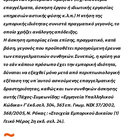
επαγγέλματα, άσκηση έργου ή ιδιωτικής εργασίας
υπηρεσιών αστικής φύσης κ.λ.π.) Η κτήση της
εμπορικής ιδιότητας συνιστά πραγματικό γεγονός, το
οποίο χρήζει ανάλογης απόδειξης.
Η άσκηση εμπορίας είναι επίσης, πραγματικό, κατά
βάση, γεγονός που προϋποθέτει προηγούμενη έρευνα
των επαγγελματικών συνθηκών. Συνεπώς, η κρίση για
το εάν κάποιο πρόσωπο έχει την εμπορική ιδιότητα,
δύναται να εξαχθεί μόνο μετά από περιπτωσιολογική
εξέταση της υπ΄αυτού ασκούμενης επαγγελματικής
δραστηριότητας, καθώς και των συνθηκών άσκησης
αυτής (Τάχος-Συμεωνίδης: «Ερμηνεία Υπαλληλικού
Κώδικα» Γ΄ έκδ.σελ. 304, 363 επ. Γνωμ. ΝΣΚ 37/2002,
368/2005, Ν. Ρόκας : «Στοιχεία Εμπορικού Δικαίου (1)
Γεικό Μέρος 2η εκδ. σελ. 24).