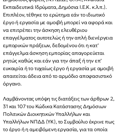
Εκπαιδευτικά Ιδρύματα, Δημόσια Ι.Ε.Κ. κ.λ.π.).
Επιπλέον, τέθηκε το ερώτημα εάν το ιδιωτικό
έργο ή εργασία με αμοιβή μπορεί να αφορά και
να επιτρέπει την άσκηση ελευθέριου
επαγγέλματος αυτοτελώς ή την απλή διενέργεια
εμπορικών πράξεων, δεδομένου ότι η κατ’
επάγγελμα άσκηση εμπορίας απαγορεύεται
ρητώς καθώς και εάν για την άπαξ ή την επ’
ευκαιρία ή το τυχαίως έργο ή εργασία με αμοιβή
απαιτείται άδεια από το αρμόδιο αποφασιστικό
όργανο.
Λαμβάνοντας υπόψη τις διατάξεις των άρθρων 2,
31 και 107 του Κώδικα Κατάστασης Δημόσιων
Πολιτικών Διοικητικών Υπαλλήλων και
Υπαλλήλων ΝΠΔΔ (ΥΚ), το Συμβούλιο έκρινε πως
το έργο ή η αμειβόμενη εργασία, για τα οποία