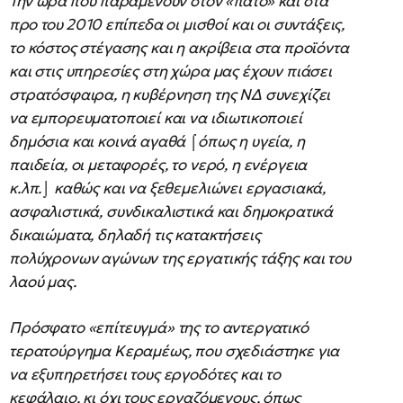
Την ώρα που παραμένουν στον «πάτο» και στα
προ του 2010 επίπεδα οι μισθοί και οι συντάξεις,
το κόστος στέγασης και η ακρίβεια στα προϊόντα
και στις υπηρεσίες στη χώρα μας έχουν πιάσει
στρατόσφαιρα, η κυβέρνηση της ΝΔ συνεχίζει
να εμπορευματοποιεί και να ιδιωτικοποιεί
δημόσια και κοινά αγαθά ⌠όπως η υγεία, η
παιδεία, οι μεταφορές, το νερό, η ενέργεια
κ.λπ.⌡ καθώς και να ξεθεμελιώνει εργασιακά,
ασφαλιστικά, συνδικαλιστικά και δημοκρατικά
δικαιώματα, δηλαδή τις κατακτήσεις
πολύχρονων αγώνων της εργατικής τάξης και του
λαού μας.
Πρόσφατο «επίτευγμά» της το αντεργατικό
τερατούργημα Κεραμέως, που σχεδιάστηκε για
να εξυπηρετήσει τους εργοδότες και το
κεφάλαιο, κι όχι τους εργαζόμενους, όπως