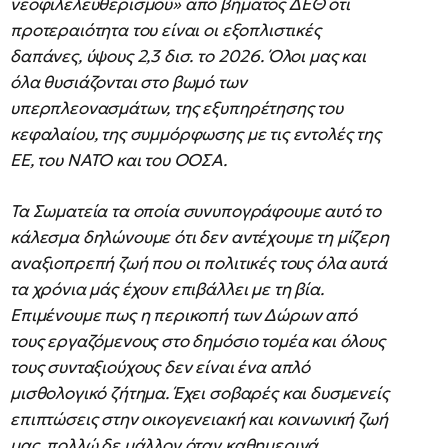
νεοφιλελευθερισμού» από βήματος ΔΕΘ ότι
προτεραιότητα του είναι οι εξοπλιστικές
δαπάνες, ύψους 2,3 δισ. το 2026. Όλοι μας και
όλα θυσιάζονται στο βωμό των
υπερπλεονασμάτων, της εξυπηρέτησης του
κεφαλαίου, της συμμόρφωσης με τις εντολές της
ΕΕ, του ΝΑΤΟ και του ΟΟΣΑ.
Τα Σωματεία τα οποία συνυπογράφουμε αυτό το
κάλεσμα δηλώνουμε ότι δεν αντέχουμε τη μίζερη
αναξιοπρεπή ζωή που οι πολιτικές τους όλα αυτά
τα χρόνια μάς έχουν επιβάλλει με τη βία.
Επιμένουμε πως η περικοπή των Δώρων από
τους εργαζόμενους στο δημόσιο τομέα και όλους
τους συνταξιούχους δεν είναι ένα απλό
μισθολογικό ζήτημα. Έχει σοβαρές και δυσμενείς
επιπτώσεις στην οικογενειακή και κοινωνική ζωή
μας, πολλώ δε μάλλον όταν καθημερινά