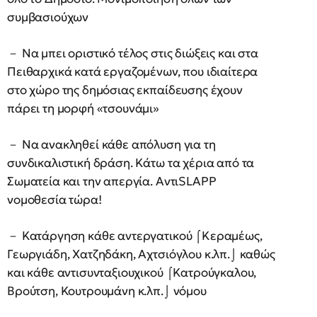
συμβασιούχων
－ Να μπει οριστικό τέλος στις διώξεις και στα
Πειθαρχικά κατά εργαζομένων, που ιδιαίτερα
στο χώρο της δημόσιας εκπαίδευσης έχουν
πάρει τη μορφή «τσουνάμι»
－ Να ανακληθεί κάθε απόλυση για τη
συνδικαλιστική δράση. Κάτω τα χέρια από τα
Σωματεία και την απεργία. ΑντιSLAPP
νομοθεσία τώρα!
－ Κατάργηση κάθε αντεργατικού ⌠Κεραμέως,
Γεωργιάδη, Χατζηδάκη, Αχτσιόγλου κ.λπ.⌡ καθώς
και κάθε αντισυνταξιουχικού ⌠Κατρούγκαλου,
Βρούτση, Κουτρουμάνη κ.λπ.⌡ νόμου