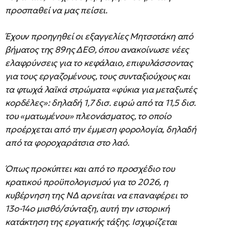
προσπαθεί να μας πείσει.
Έχουν προηγηθεί οι εξαγγελίες Μητσοτάκη από
βήματος της 89ης ΔΕΘ, όπου ανακοίνωσε νέες
ελαφρύνσεις για το κεφάλαιο, επιφυλάσσοντας
για τους εργαζομένους, τους συνταξιούχους και
τα φτωχά λαϊκά στρώματα «φύκια για μεταξωτές
κορδέλες»: δηλαδή 1,7 δισ. ευρώ από τα 11,5 δισ.
του «ματωμένου» πλεονάσματος, το οποίο
προέρχεται από την έμμεση φορολογία, δηλαδή
από τα φοροχαράτσια στο λαό.
Όπως προκύπτει και από το προσχέδιο του
κρατικού προϋπολογισμού για το 2026, η
κυβέρνηση της ΝΔ αρνείται να επαναφέρει το
13ο-14ο μισθό/σύνταξη, αυτή την ιστορική
κατάκτηση της εργατικής τάξης. Ισχυρίζεται