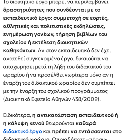
Το διοικητικό έργο μπορεί να περιλαμβάνει
δραστηριότητες
που συνδέονται με το
εκπαιδευτικό έργο:
συμμετοχή σε εορτές,
αθλητικές και πολιτιστικές εκδηλώσεις,
ενημέρωση γονέων, τήρηση βιβλίων του
σχολείου ή εκτέλεση διοικητικών
καθηκόντων
. Αν στον εκπαιδευτικό δεν έχει
ανατεθεί συγκεκριμένο έργο, δικαιούται να
αποχωρήσει μετά τη λήξη του διδακτικού του
ωραρίου ή να προσέλθει νωρίτερα μόνο αν η
έναρξη του διδακτικού ωραρίου δεν συμπίπτει
με την έναρξη του σχολικού προγράμματος
(Διοικητικό Εφετείο Αθηνών 438/2009).
Ειδικότερα,
η αντικατάσταση εκπαιδευτκού ή
η κάλυψη κενού
θεωρούνται
καθαρά
διδακτικό έργο
και
πρέπει να εντάσσονται στο
διδακτικό ωράριο.
Οποιαδήποτε «πέραν»